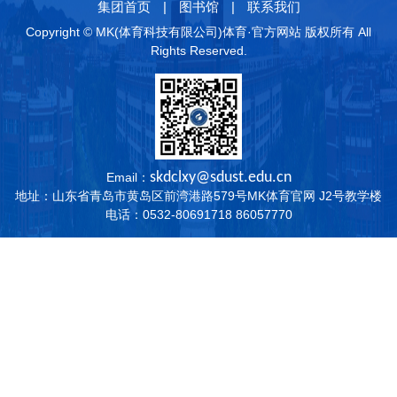
集团首页
|
图书馆
|
联系我们
Copyright © MK(体育科技有限公司)体育·官方网站 版权所有 All
Rights Reserved.
skdclxy@sdust.edu.cn
Email：
地址：山东省青岛市黄岛区前湾港路579号MK体育官网 J2号教学楼
电话：0532-80691718 86057770