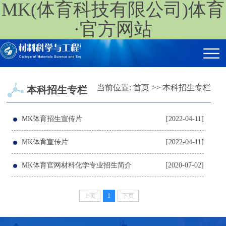
MK(体育科技有限公司)体育
·官方网站
当前位置:
首页
>>
本科招生专栏
本科招生专栏
MK体育招生宣传片
[2022-04-11]
MK体育宣传片
[2022-04-11]
MK体育官网材料化学专业招生简介
[2020-07-02]
上页
1
下页