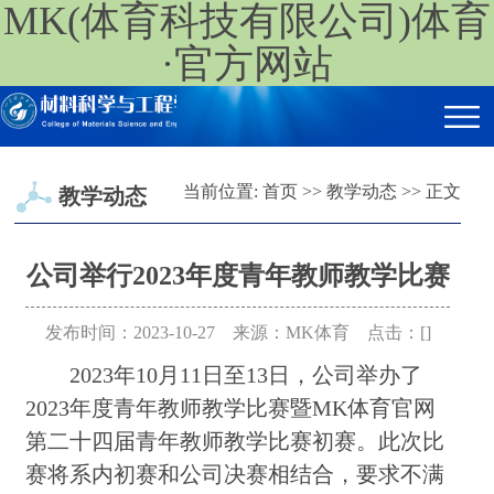
MK(体育科技有限公司)体育
·官方网站
当前位置:
首页
>>
教学动态
>> 正文
教学动态
​公司举行2023年度青年教师教学比赛
发布时间：2023-10-27 来源：MK体育 点击：[
]
2023年10月11日至13日，
​公司举办了
2023年度
青年教师
教学
比赛暨MK体育官网
第
二十四
届
青年教师教学
比赛初赛。此次比
赛将系内初赛和公司决赛相结合，要求不满